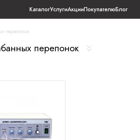
Каталог
Услуги
Акции
Покупателю
Блог
ых перепонок
абанных перепонок