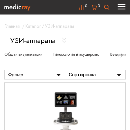
0
0
Главная
/
Каталог
/
УЗИ-аппараты
УЗИ-аппараты
Общая визуализация
Гинекология и акушерство
Ветеринар
Фильтр
Сортировка