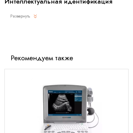
Интеллектуальная идентификация
отведений
Развернуть
Устройство iT20 автоматически определяет кабель ЭКГ с
3/5 отведениями и выбирает схему отведений
соответствующим образом без вмешательства оператора.
Удаленный пейджер
Рекомендуем также
В отличие от традиционных телеметрических систем, в
которых только пациент может вызывать медперсонал, при
использовании телеметрической системы iT20 медсестра
также может вызвать любого мобильного пациента с
помощью центральной станции MFM-CMS.
Водонепроницаемая конструкция с
уровнем защиты IPX7
Для простой чистки и предотвращения случайного
повреждения устройства при попадании воды