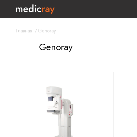
Главная
/
Genoray
Genoray