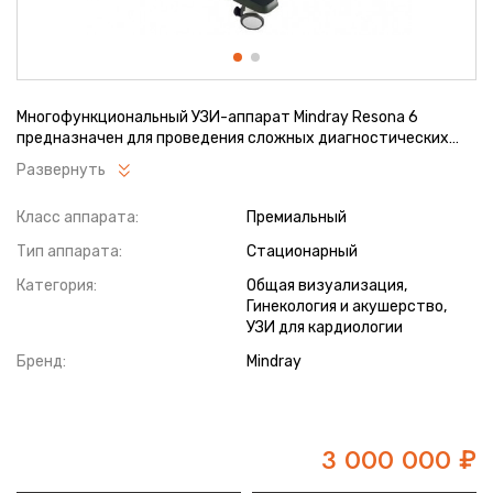
Многофункциональный УЗИ-аппарат Mindray Resona 6
предназначен для проведения сложных диагностических
исследований любых органов. Устройство оснащено
Развернуть
специальными датчиками, позволяющими проводить
исследования в следующих областях медицины: фетальные
Класс аппарата:
Премиальный
и абдоминальные исследования, педиатрия, исследования
органов брюшной полости и малого таза, а также в области
Тип аппарата:
Стационарный
акушерства и гинекологии.
Категория:
Общая визуализация,
Гинекология и акушерство,
УЗИ для кардиологии
Бренд:
Mindray
3 000 000
₽