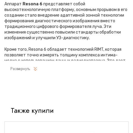
Аппарат
Resona 6
представляет собой
высокотехнологичную платформу, основным прорывом в его
создании стало внедрение адаптивной зонной технологии
формирования диагностического изображения вместо
традиционного цифрового формирователя луча. Эти
изменения существенно повысили стандарты обработки
изображений и улучшили УЗ-диагностику.
Кроме того, Resona 6 обладает технологией RIMT, которая
позволяет точно измерять толщину комплекса интима-
медиа с использованием данных радиодиапазона. Это дает
врачам более точные инструменты для анализа данных и
Развернуть
диагностики, что позволяет выявлять патологии на ранних
стадиях.
Преимущества премиальной системы Mindray Resona 6:
Предоставление более точных акустических
изображений
Также купили
Динамическая фокусировка пикселей
Компенсация скорости звука