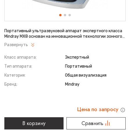
Портативный ультразвуковой аппарат экспертного класса
Mindray MX8 основан на инновационной технологии зонного
сканирования ZST+, которая позволяет проводить
Развернуть
сканирование и обработку результатов в 10 раз быстрее по
сравнению с традиционным сканированием. Система
Класс аппарата:
Экспертный
обладает удобным пользовательским интерфейсом и
предназначена для широкого спектра ультразвуковых
Тип аппарата:
Портативный
исследований, включая общие исследования, а также
базовые сердечно-сосудистые и акушерско-
Категория:
Общая визуализация
гинекологические исследования.
Бренд:
Mindray
Цена по запросу
В корзину
Сравнить