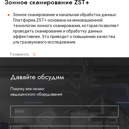
Зонное сканирование ZST+
Зонное сканирование и канальная обработка данных:
Платформа ZST+ основана на инновационной
технологии зонного сканирования, которая позволяет
проводить сканирование и обработку данных
эффективнее. Это приводит к повышению качества
ультразвукового исследования.
Быстродействие: Совместно с твердотельным SSD-
Развернуть
диском, технология ZST+ формирует ультразвуковое
изображение с впечатляющей скоростью, в 10 раз
быстрее, чем традиционные методы.
Давайте обсудим
Динамическая попиксельная фокусировка: Эта функция
позволяет получить однородное изображение на всей
Покупку или лизинг
глубине сканирования, обеспечивая четкость и
медицинского оборудования
детализацию.
Интеллектуальный выбор скорости звука: Система
автоматически учитывает скорость распространения
ультразвука в разных тканях, оптимизируя параметры
исследования для каждого типа ткани.