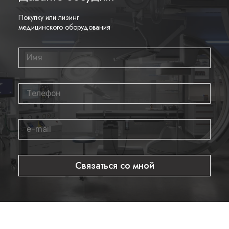
Видеоколоноскоп
Pentax G-EYE34-i10F
сочетает в себе
Покупку или лизинг
несколько передовых технологий, включая систему
медицинского оборудования
цифровой обработки изображения i-SCAN и уникальную
баллонную технологию G-EYE. Эти особенности позволяют
увеличить площадь осматриваемой поверхности на 30-40%
по сравнению с традиционными колоноскопами, что
значительно повышает диагностическую ценность
исследования.
Дополнительные функции
Три режима i-SCAN (контрастность, поверхность, тонус)
Автоматическая регулировка яркости
Эргономичная рукоятка с удобным управлением
Связаться со мной
Устойчивость к многократной стерилизации
Возможность подключения к системе
документирования
Приобретение