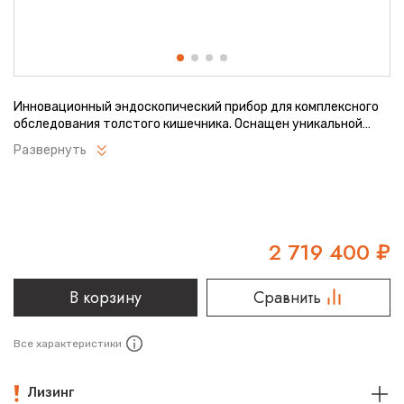
Инновационный эндоскопический прибор для комплексного
обследования толстого кишечника. Оснащен уникальной
технологией для лучшей визуализации слизистой оболочки.
Развернуть
Позволяет проводить точную диагностику и лечебные
процедуры. Современное решение для
гастроэнтерологических клиник и диагностических
центров.
2 719 400
₽
В корзину
Сравнить
Все характеристики
Лизинг