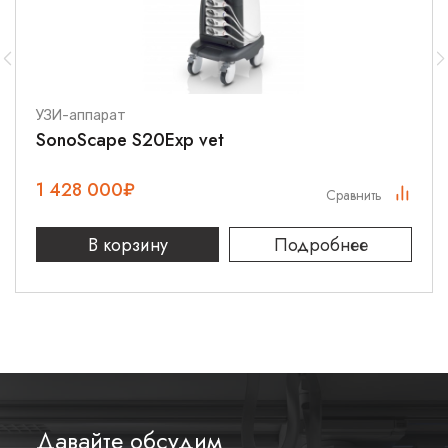
Глубина резкости: 5-100 мм
Минимальная дистанция наблюдения: 5 мм
Система промывки: двойной канал (вода/воздух)
УЗИ-аппарат
Совместимость: стандартные видео processors
SonoScape S20Exp vet
Области применения
1 428 000
₽
Сравнить
Диагностика заболеваний толстого кишечника
В корзину
Подробнее
Скрининг колоректального рака
Забор биопсийного материала
Полипэктомия и другие лечебные манипуляции
Контроль после оперативных вмешательств
Инновационные технологии
Pentax
Давайте обсудим