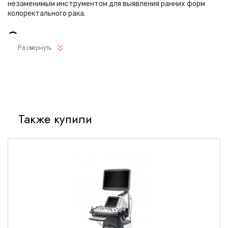
незаменимым инструментом для выявления ранних форм
колоректального рака.
Основные преимущества
Развернуть
Технология G-EYE для лучшей визуализации слизистой
Высокочувствительная HD+ матрица с разрешением
1280×1024
Широкоугольная оптика с обзором 140°
Также купили
Гибкий дистальный конец с радиусом изгиба 180°
вверх/180° вниз
Увеличенный рабочий канал 3.8 мм для биопсии
Функция i-SCAN для улучшенной визуализации
Технические характеристики
Диаметр вводимой части: 12.9 мм
Рабочая длина: 1680 мм