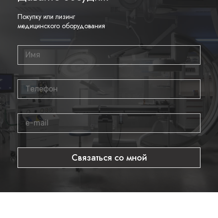
получаете надежный инструмент, который значительно
Покупку или лизинг
повысит качество ваших медицинских услуг. Для получения
медицинского оборудования
дополнительной информации и консультаций, свяжитесь с
нами по телефону
8 800 700 21 33
. Закажите
видеокольпоскоп уже сегодня!
Теги:
kernel_2200c_full_hd
Связаться со мной