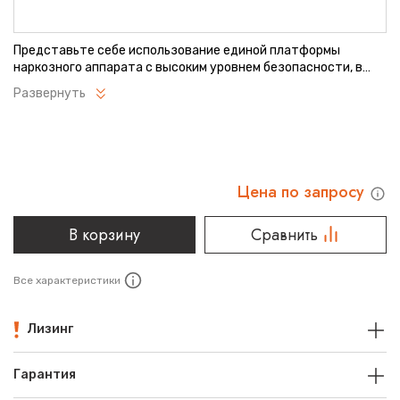
Представьте себе использование единой платформы
наркозного аппарата с высоким уровнем безопасности, в
каждой операционной. Полный набор клинических
Развернуть
характеристик и проверенное качество вентиляции делают
Atlan идеальным наркозным аппаратом для любых
пациентов и любых хирургических процедур. Конструкция
платформы обеспечивает максимальную гибкость для
большинства вариантов пространственной компоновки.
A350/A350 XL оснащен электронным смесителем.
Цена по запросу
В корзину
Сравнить
Все характеристики
Лизинг
Гарантия