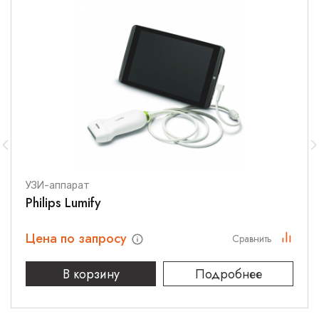
В целом, наркозные аппараты дают огромный объем
информации, которая зачастую недостаточно хорошо
увязана и поэтому может иметь ограниченное применение.
Atlan оказывает клиницистам большую помощь в быстром
принятии обоснованных решений. Эконометр это
инструмент для наблюдения за балансом и расходом газов,
являясь гарантом для оптимизации настройки потоков
свежего газа при наркозе с минимальным потоком.
Отслеживается использование пациентом кислорода и
анестетика. Кроме того, мониторинг пациентов с помощью
IACS от Dräger позволяет пользователю анализировать
эффективность маневров рекрутинга, а SmartPilot® View
поддерживает титрование анестетиков, обеспечивая
дополнительную безопасность при принятии сложных
УЗИ-аппарат
клинических решений. Некоторые из вышеупомянутых
Philips Lumify
функций являются необязательными и могут потребовать
применения дополнительного оборудования.
Цена по запросу
Сравнить
Профилактика инфекций
В корзину
Подробнее
Atlan был разработан для простой, но эффективной очистки.
Разборка дыхательной системы без использования
инструментов, а также гладкие и закругленные поверхности