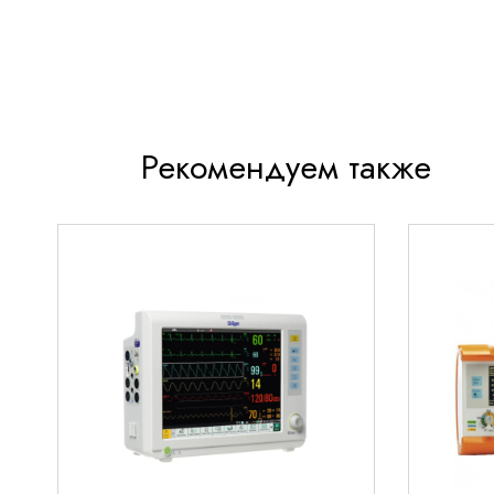
Интеллектуальная поддержка
В Zeus IE применяются программные технологии,
поддержку и оказывающие помощь в принятии ре
способствует совершенствованию рабочего проц
качества медицинской помощи. Новая дополните
Рекомендуем также
Ventilation Control (SVC) – это основанная на кл
автоматическая система помощи, адаптирующая
состоянию организма от интубации до экстубаци
устанавливаете клиническую цель (например, по
самостоятельное дыхание) и SVC автоматически
параметры вентиляции (например, давление на в
дыхания) для достижения этой цели. Кроме того, 
View, интегрированное программное обеспечение
прогнозирования уровня анестезии, позволяет м
совместное действие анестетика и опиоидов. Фун
показывает расчетное действие заданного уровн
анестетика до запуска этой установки.
Высокое качество вентиляции