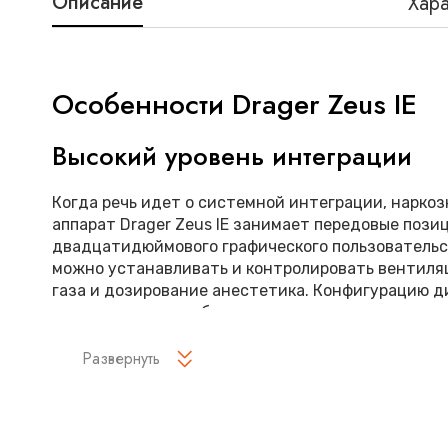
Описание
Хара
Особенности Drager Zeus IE
Высокий уровень интеграции
Когда речь идет о системной интеграции, нарко
аппарат Drager Zeus IE занимает передовые пози
двадцатидюймового графического пользовательс
можно устанавливать и контролировать вентиля
газа и дозирование анестетика. Конфигурацию 
настроить для отображения дополнительных ин
данных мониторинга состояния пациента. Интег
программное обеспечение SmartPilot View вычис
Развернуть
глубину наркоза на экране. Одного взгляда доста
охватить всю информацию, необходимую для при
помогает вам повысить эффективность работы.