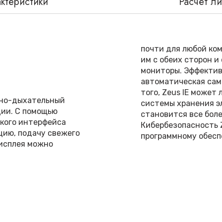
ктеристики
Расчет л
почти для любой ком
им с обеих сторон 
мониторы. Эффектив
автоматическая сам
того, Zeus IE может
зно-дыхательный
системы хранения э
ции. С помощью
становится все боле
кого интерфейса
Кибербезопасность 
цию, подачу свежего
программному обесп
дисплея можно
Повышение э
тегрированных
рированное
ляет и отображает
Применяемое в Drage
точно, чтобы
параметрам (Target C
нятия решений, что
обеспечение максим
использования. Zeus