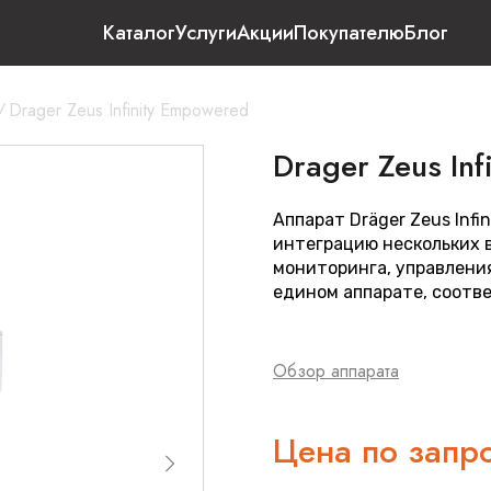
Каталог
Услуги
Акции
Покупателю
Блог
/
Drager Zeus Infinity Empowered
Drager Zeus In
Аппарат Dräger Zeus Infi
интеграцию нескольких 
мониторинга, управлени
едином аппарате, соотв
Обзор аппарата
Цена по запр