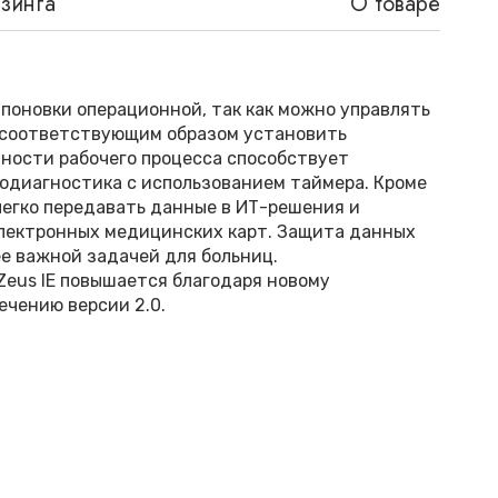
изинга
О товаре
поновки операционной, так как можно управлять
и соответствующим образом установить
ности рабочего процесса способствует
одиагностика с использованием таймера. Кроме
 легко передавать данные в ИТ-решения и
лектронных медицинских карт. Защита данных
е важной задачей для больниц.
Zeus IE повышается благодаря новому
ечению версии 2.0.
ффективности
r Zeus IE дозирование с управлением по целевым
ontrolled Anaesthesia, TCA) направлено на
альной эффективности и простоты
 IE обеспечивает подачу требуемого количества