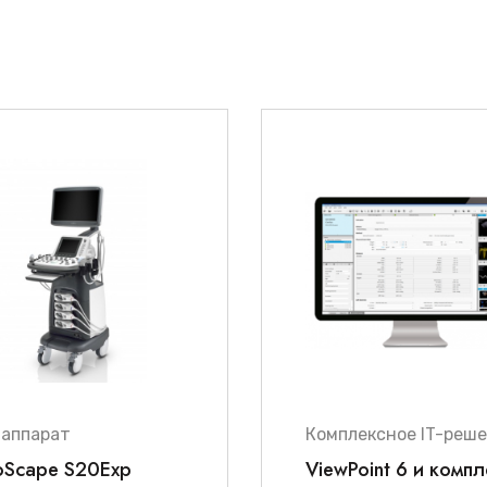
-аппарат
Комплексное IT-реш
oScape S20Exp
ViewPoint 6 и компл