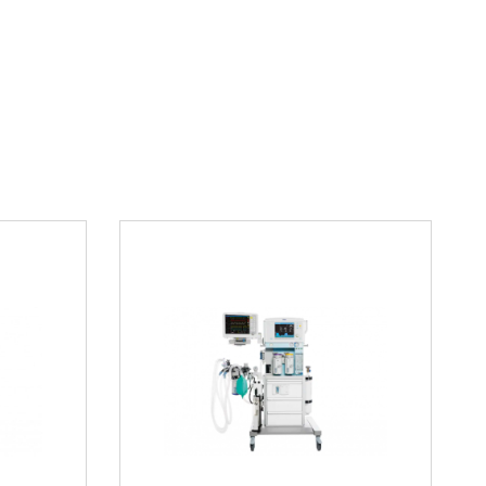
тика на основе заданных целевых концентраций
 выдохе. Поскольку Zeus IE работает как
газ при накоплении и в стационарном состоянии
словами Zeus IE точно подает такое количество
олизируется пациентом. Zeus IE экономит газы и
ым повышая эффективность и снижая количество
производимых вашей больницей.
озно-дыхательный аппарат
Infinity Empowered
ние в лизинг, сотрудничая с несколькими
аниями:
аявку
товит предложение на оборудование и график
обрение в лизинговой компании и заключаете