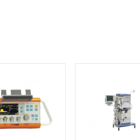
кислорода и анесте
FiO2 и анестетика на
замкнутая система, 
 обеспечивающие
не теряется. Иными 
шений. Это
газа, которое метаб
есса и улучшению
анестетик, тем сам
льная система Smart
парниковых газов, 
инических данных
Купить нарк
 вентиляцию к
и. Вы просто
Dräger Zeus 
ощрять
 регулирует
дохе и частоту
Продаем оборудова
опция SmartPilot
лизинговыми комп
 для визуализации и
Вы оставляете з
гновенно увидеть
кция «Что если...»
Наш менеджер го
я летучего
платежей
Вы получаете од
договор лизинга