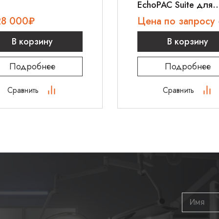
EchoPAC Suite для
кардиологических
28 000
₽
Цена по запросу
исследований
В корзину
В корзину
Подробнее
Подробнее
Сравнить
Сравнить