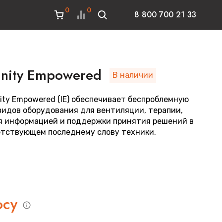
0
0
8 800 700 21 33
finity Empowered
В наличии
nity Empowered (IE) обеспечивает беспроблемную
видов оборудования для вентиляции, терапии,
я информацией и поддержки принятия решений в
етствующем последнему слову техники.
осу