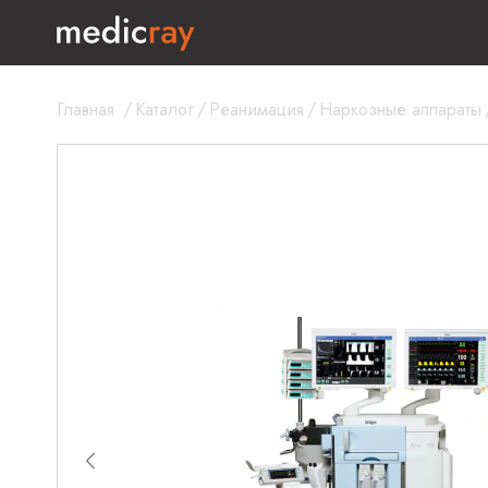
Главная
/
Каталог
/
Реанимация
/
Наркозные аппараты