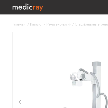
Главная
/
Каталог
/
Рентгенология
/
Стационарные рен