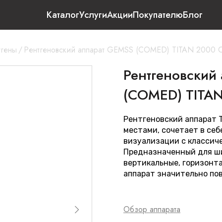
Каталог
Услуги
Акции
Покупателю
Блог
тгены
/
Рентгеновский аппарат GEMSS (COMED) TITAN 2000 
Рентгеновский
(COMED) TITA
Рентгеновский аппарат 
местами, сочетает в се
визуализации с классич
Предназначенный для ши
вертикальные, горизонта
аппарат значительно по
Обзор аппарата