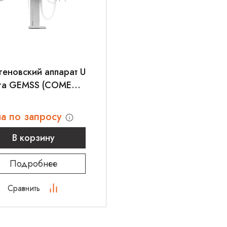
геновский аппарат U
уга GEMSS (COMED)
AN UNIVERSAL
а по запросу
В корзину
Подробнее
Сравнить