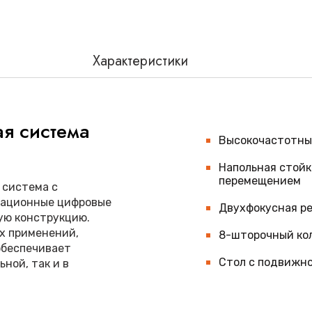
Характеристики
я система
Высокочастотны
Напольная стойк
перемещением
 система с
вационные цифровые
Двухфокусная ре
ую конструкцию.
х применений,
8-шторочный ко
обеспечивает
Стол с подвижно
ной, так и в
Вертикальная ст