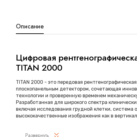
Описание
Цифровая рентгенографическа
TITAN 2000
TITAN 2000 - это передовая рентгенографическая
плоскопанельным детектором, сочетающая инно
технологии и проверенную временем механическ
Разработанная для широкого спектра клинически
включая исследования грудной клетки, система 
высококачественные изображения как в вертикаль
горизонтальной проекциях.
Ключевые особенности:
Развернуть