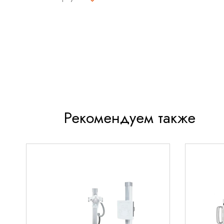
Полная совместимость со стандартом DICOM 
оптимизации рабочего процесса
Высокое разрешение плоскопанельного детек
Максимальная квантовая эффективность дете
Большой размер детектора для удобного поз
пациента
Рекомендуем также
TITAN 2000 представляет собой оптимальное ре
современных медицинских учреждений, объедин
технологии, превосходное качество изображени
клинического применения.
Комплектация: