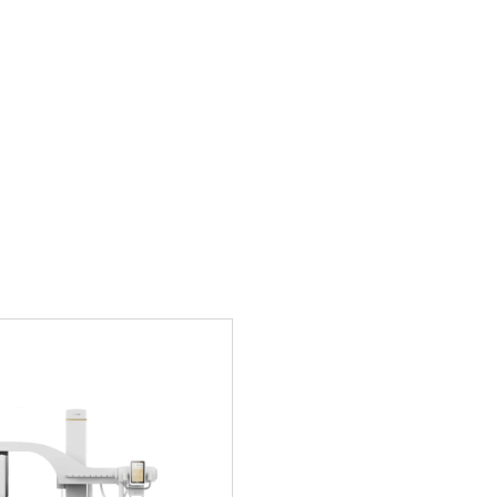
Сменные отсеива
3.0 для
Плоскопанельны
LG
тора
AEC 3-х зонный 
ктора (DQE)
АРМ лаборанта с
000 авто режимо
иционирования
АРМ лаборанта осна
хранения, обработки
шение для
существенно повыш
яя передовые
персонала.
я и эффективность