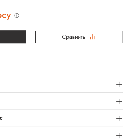
осу
Сравнить
с