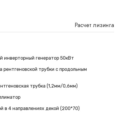
Расчет лизинга
й инверторный генератор 50кВт
а рентгеновской трубки с продольным
нтгеновская трубка (1,2мм/0,6мм)
ллиматор
й в 4 направлениях декой (200*70)
ойка снимков с емкостью для DR панели