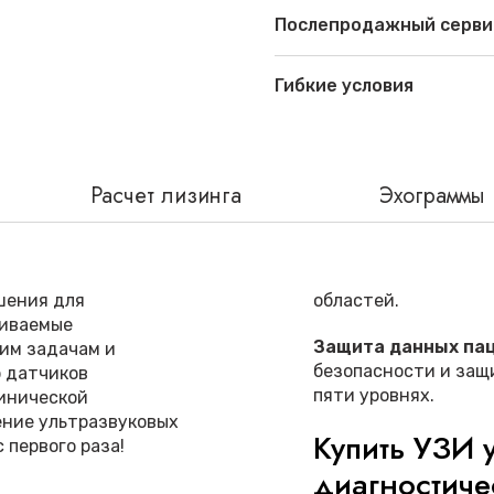
Послепродажный серви
Гибкие условия
Расчет лизинга
Эхограммы
шения для
областей.
аиваемые
Защита данных пац
им задачам и
безопасности и защ
 датчиков
пяти уровнях.
линической
ение ультразвуковых
Купить УЗИ 
с первого раза!
диагностичес