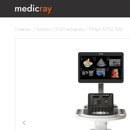
Главная
/
Каталог
/
УЗИ-аппараты
/
Philips EPIQ Elite