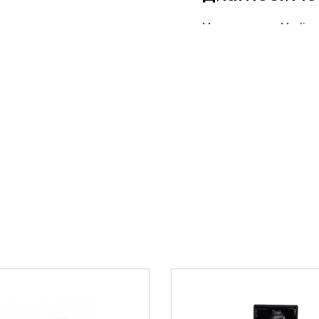
Мы, компания Medicr
ительно превосходит
оборудования в кли
ований, обеспечивая
стоматологии и дру
ия.
гарантируем своевр
оборудования и опт
 обеспечивает
индивидуальные усл
 в кабинете
решения на рынке.
Мы также предлаг
Технология XRES Pro
в лизинговой форм
ответствии с
компаниями.
ая точность
Вы можете остав
по телефону
8 8
 MicroFlow
во 2D-изображений,
Наш менеджер п
и предоставит г
нимальными
После получения
заключения дого
ики PureWave и