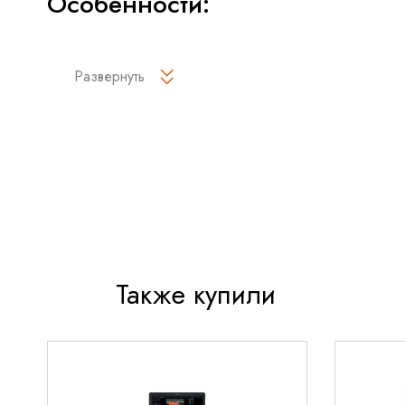
Особенности:
Технология визуализации nSIGHT:
nSIGHT знач
стандартные технологии ультразвуковых исслед
Развернуть
более высокое разрешение и четкость изображен
24-дюймовый дисплей HD MAX:
Дисплей HD MAX
превосходный обзор изображений с любого места
сканирования благодаря широкому углу обзора.
Технология обработки изображений XRES Pro:
позволяет настраивать параметры усиления в со
требованиями клинической визуализации, повыш
диагностики для всех пациентов.
Также купили
Технология визуализации MicroFlow:
Технология
поддерживает высокую частоту кадров и качест
обеспечивая визуализацию мелких сосудов с ми
артефактами.
Технологии датчиков PureWave и xMATRIX:
Датч