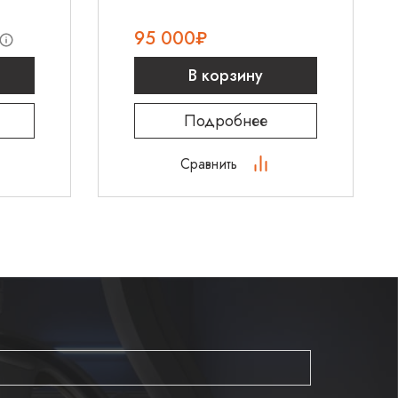
95 000
₽
соответствует MIL STD 8.10F, метод 514.5
В корзину
MDD
Class IIb
Подробнее
18-098
Сравнить
ture, Pressure, Saturated. Измерения
виям состояния газов в дыхательной системе
ратура тела 37 °C, атмосферное давление,
ми воды
а без прямого измерения концентрации кислорода
 пропорции смешиваемых потоков)