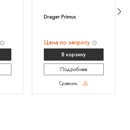
Drager Primus
5 часов
Цена по запросу
< 2,7 атм
В корзину
Подробнее
Paw
от 20 до 60 mbar
Сравнить
разница между давлением вдоха и выдоха < 5
Paw
mbar или установленное давление не
достигнуто
n)
от 15 до 60 секунд