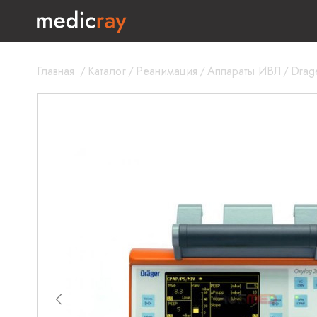
Главная
/
Каталог
/
Реанимация
/
Аппараты ИВЛ
/
Drag