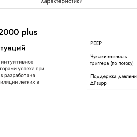
Характеристики
2000 plus
РЕЕР
итуаций
Чувствительность
, интуитивное
триггера (по потоку)
торами успеха при
us разработана
Поддержка давлени
иляции легких в
ΔPsupp
вателя
Максимальный поток
вдоха
жная информация по
угим настройкам,
сложных ситуациях.