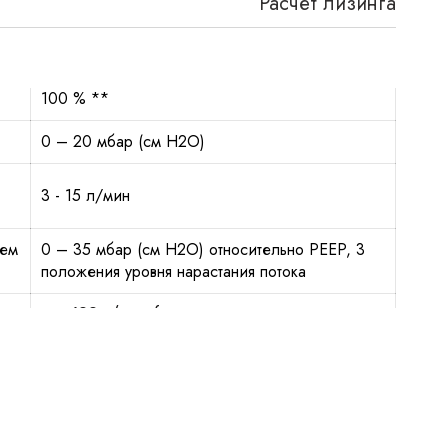
Расчет лизинга
100 % **
0 – 20 мбар (см Н2О)
3 - 15 л/мин
ем
0 – 35 мбар (см Н2О) относительно PEEP, 3
положения уровня нарастания потока
100 л/мин (давление внешнего газа >
350 кПа (3,5 атм))
80 л/мин (давление внешнего газа <
350 кПа (3,5 атм))