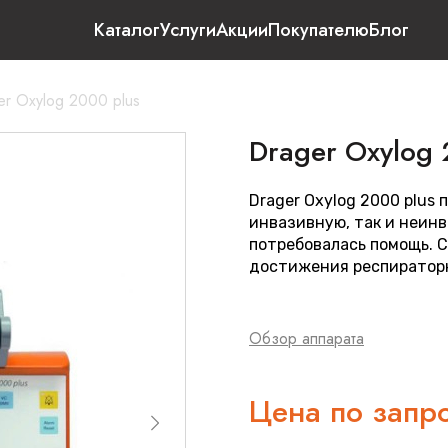
Каталог
Услуги
Акции
Покупателю
Блог
er Oxylog 2000 plus
Drager Oxylog 
Drager Oxylog 2000 plus
инвазивную, так и неинв
потребовалась помощь. С
достижения респираторн
Обзор аппарата
Цена по запр