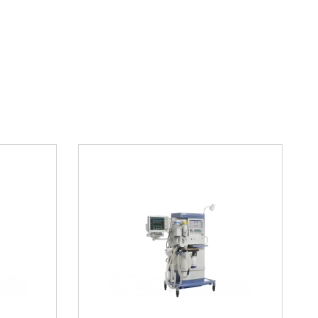
ия
VTe, MVe, MVespon, RR, RRsp, PEEP, Pmean,
PIP, Pplat, O2
Электролюминисцентный, разрешение: 240 х
128 пикселей, размер 108 х 56 мм
ие
19V±0,5V постоянный ток
Вход ~100 до 240 V, выход 19 V постоянный
ток
Вход 12/24/28 V постоянный ток, выход 19 V
постоянный ток
Li-Ion
4 часа