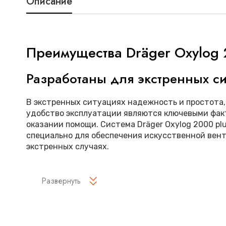
Описание
Преимущества Dräger Oxylog 
Разработаны для экстренных с
В экстренных ситуациях надежность и простота
удобство эксплуатации являются ключевыми фак
оказании помощи. Система Dräger Oxylog 2000 pl
специально для обеспечения искусственной вент
экстренных случаях.
Интуитивный интерфейс пользо
Развернуть
На большом дисплее четко отображается вся ва
клиническим параметрам, давлению воздуха и др
позволяя быстро оценить состояние пациента в 