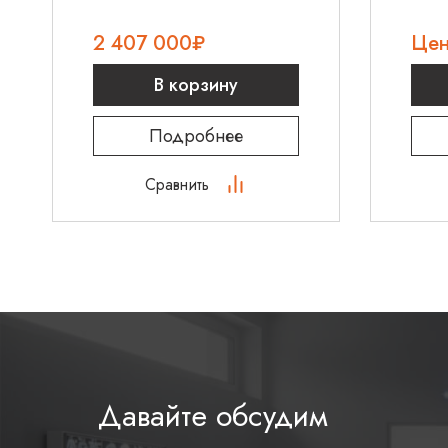
2 407 000
₽
Цен
от 2 до 50 ± 1 /мин (VC-S
Установка частоты
/мин (VC-CMV, VC-AC) от 
дыхания
В корзину
для вентиляции Апноэ
Дыхательный объем Vt
от 100 до 2000 мл BTPS*
Подробнее
Соотношение времени
Сравнить
вдоха к времени
выдоха I:E (для
от 1:4 до 3:1
режимов VC-CMV, VC-
AC)
Время вдоха Ti (для
режимов VC-SIMV, VC-
от 0,2 до 10 секунд
SIMV/PS)
Фракция вдыхаемого
переключатель в положении
Давайте обсудим
O2
40 % ** переключатель “ 