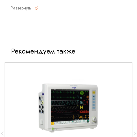
Расширенный выбор режимов вентиляции.
Развернуть
Сенсорный дисплей с удобным управлением.
Инновационные технологии адаптации к потребностям
пациента.
Автономная работа без подключения к центральной
сети газоснабжения.
Рекомендуем также
Компактный дизайн и высокая мобильность.
Функциональные возможности
Интеллектуальная система
вентиляции
Автоматическая настройка параметров для
оптимальной поддержки дыхания.
Поддержка инвазивной и неинвазивной вентиляции.
Гибкая адаптация к изменяющимся состояниям