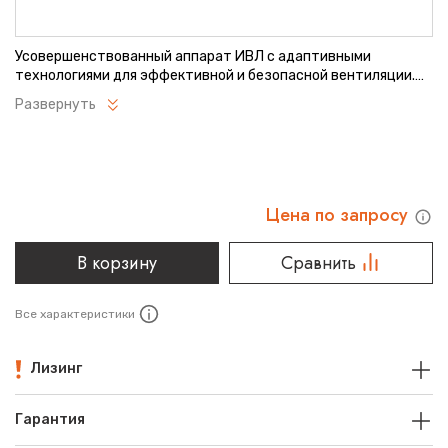
Усовершенствованный аппарат ИВЛ с адаптивными
технологиями для эффективной и безопасной вентиляции.
Поддерживает широкий спектр режимов дыхательной
Развернуть
поддержки, обеспечивая комфорт и стабильность пациента.
Интуитивно понятный интерфейс и автономная работа
делают его идеальным выбором для интенсивной терапии.
Надежность и высокая производительность в одном
устройстве.
Цена по запросу
В корзину
Сравнить
Все характеристики
Лизинг
Гарантия